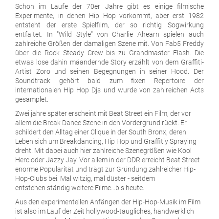
Schon im Laufe der 70er Jahre gibt es einige filmische
Experimente, in denen Hip Hop vorkommt, aber erst 1982
entsteht der erste Spielfilm, der so richtig Sogwirkung
entfaltet. In "Wild Style" von Charlie Ahearn spielen auch
zahlreiche Größen der damaligen Szene mit. Von Fab5 Freddy
über die Rock Steady Crew bis zu Grandmaster Flash. Die
etwas lose dahin mäandernde Story erzählt von dem Graffiti-
Artist Zoro und seinen Begegnungen in seiner Hood. Der
Soundtrack gehört bald zum fixen Repertoire der
internationalen Hip Hop Djs und wurde von zahlreichen Acts
gesamplet.
Zwei jahre später erscheint mit Beat Street ein Film, der vor
allem die Break Dance Szene in den Vordergrund rückt. Er
schildert den Alltag einer Clique in der South Bronx, deren
Leben sich um Breakdancing, Hip Hop und Graffitiy Spraying
dreht. Mit dabei auch hier zahlreiche Szenegrößen wie Kool
Herc oder Jazzy Jay. Vor allem in der DDR erreicht Beat Street
enorme Popularität und trägt zur Gründung zahlreicher Hip-
Hop-Clubs bei. Mal witzig, mal düster - seitdem
entstehen ständig weitere Filme...bis heute.
Aus den experimentellen Anfängen der Hip-Hop-Musik im Film
ist also im Lauf der Zeit hollywood-taugliches, handwerklich