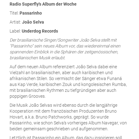
Radio Superfly's Album der Woche
Titel:
Passarinho
Artist:
João Selva
Label:
Underdog Records
Der brasilianische Singer/Songwriter João Selva stellt mit
"Passarinho" sein neues Album vor, das wiedereinmal einen
spannenden Einblick in die Sphären der zeitgenössischen,
brasilianischen Musik erlaubt.
Auf dem neuen Album referenziert João Selva dabei eine
Vielzahl an brasilianischen, aber auch karibischen und
afrikanischen Stilen. So vermischt der Sänger etwa Funaná
aus Kap Verde, karibischen Zouk und kongolesischen Rumba,
mit brasilianischen Rythmen zu tiefgründigen aber auch
poppigen Grooves.
Die Musik João Selvas wird ebenso durch die langjährige
Kooperation mit dem französischen Produzenten Bruno
Hovart, a.k.a. Bruno Patchworks, geprägt. So wurde
Passarinho, wie schon Selva‘s vorheriges Album Navegar, von
beiden gemeinsam geschrieben und aufgenommen.
Letztlich ist Passarinho ein Album, das dazu inspirieren soll,