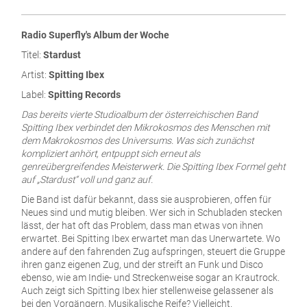
Radio Superfly's Album der Woche
Titel:
Stardust
Artist:
Spitting Ibex
Label:
Spitting Records
Das bereits vierte Studioalbum der österreichischen Band
Spitting Ibex verbindet den Mikrokosmos des Menschen mit
dem Makrokosmos des Universums. Was sich zunächst
kompliziert anhört, entpuppt sich erneut als
genreübergreifendes Meisterwerk. Die Spitting Ibex Formel geht
auf „Stardust“ voll und ganz auf.
Die Band ist dafür bekannt, dass sie ausprobieren, offen für
Neues sind und mutig bleiben. Wer sich in Schubladen stecken
lässt, der hat oft das Problem, dass man etwas von ihnen
erwartet. Bei Spitting Ibex erwartet man das Unerwartete. Wo
andere auf den fahrenden Zug aufspringen, steuert die Gruppe
ihren ganz eigenen Zug, und der streift an Funk und Disco
ebenso, wie am Indie- und Streckenweise sogar an Krautrock.
Auch zeigt sich Spitting Ibex hier stellenweise gelassener als
bei den Vorgängern. Musikalische Reife? Vielleicht.