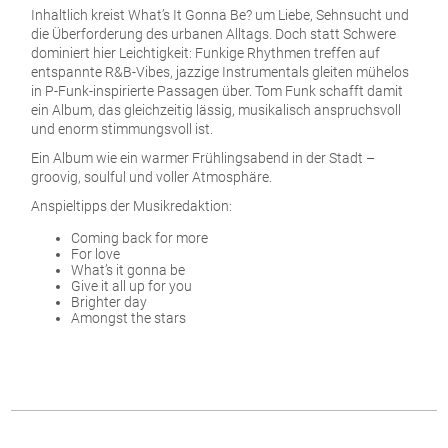
Inhaltlich kreist What’s It Gonna Be? um Liebe, Sehnsucht und
die Überforderung des urbanen Alltags. Doch statt Schwere
dominiert hier Leichtigkeit: Funkige Rhythmen treffen auf
entspannte R&B-Vibes, jazzige Instrumentals gleiten mühelos
in P-Funk-inspirierte Passagen über. Tom Funk schafft damit
ein Album, das gleichzeitig lässig, musikalisch anspruchsvoll
und enorm stimmungsvoll ist.
Ein Album wie ein warmer Frühlingsabend in der Stadt –
groovig, soulful und voller Atmosphäre.
Anspieltipps der Musikredaktion:
Coming back for more
For love
What’s it gonna be
Give it all up for you
Brighter day
Amongst the stars