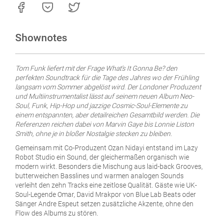
Shownotes
Tom Funk liefert mit der Frage What’s It Gonna Be? den
perfekten Soundtrack für die Tage des Jahres wo der Frühling
langsam vom Sommer abgelöst wird. Der Londoner Produzent
und Multiinstrumentalist lässt auf seinem neuen Album Neo-
Soul, Funk, Hip-Hop und jazzige Cosmic-Soul-Elemente zu
einem entspannten, aber detailreichen Gesamtbild werden. Die
Referenzen reichen dabei von Marvin Gaye bis Lonnie Liston
Smith, ohne je in bloßer Nostalgie stecken zu bleiben.
Gemeinsam mit Co-Produzent Ozan Nidayi entstand im Lazy
Robot Studio ein Sound, der gleichermaßen organisch wie
modern wirkt. Besonders die Mischung aus laid-back Grooves,
butterweichen Basslines und warmen analogen Sounds
verleiht den zehn Tracks eine zeitlose Qualität. Gäste wie UK-
Soul-Legende Omar, David Mrakpor von Blue Lab Beats oder
Sänger Andre Espeut setzen zusätzliche Akzente, ohne den
Flow des Albums zu stören.