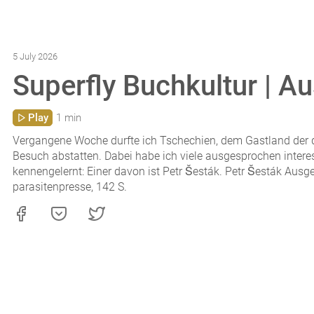
5 July 2026
Superfly Buchkultur | A
Play
1 min
Vergangene Woche durfte ich Tschechien, dem Gastland der d
Besuch abstatten. Dabei habe ich viele ausgesprochen inter
kennengelernt: Einer davon ist Petr Šesták. Petr Šesták Ausg
parasitenpresse, 142 S.