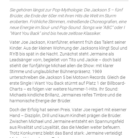
Sie gehören längst zur Pop-Mythologie: Die Jackson 5 – fünf
Brüder, die Ende der 60er mit ihren Hits die Welt im Sturm
eroberten. Fröhliche Stimmen, mitreißende Choreografien, eine
neue Energie im Soul- und Pop-Sound. Songs wie "ABC" oder I
"Want You Back" sind bis heute zeitlose Klassiker.
Vater Joe Jackson, Kranführer, erkennt früh das Talent seiner
Kinder. Aus der kleinen Wohnung der Jacksons klingt Soul und
R’n’B bis spät in die Nacht. Zunächst steht Jermaine als
Leadsänger vorn, begleitet von Tito und Jackie – doch bald
stiehlt der fünfjährige Michael allen die Show: mit klarer
Stimme und unglaublicher Bühnenpräsenz.
1969
unterschreiben die Jackson 5 bei Motown Records. Gleich die
erste Single I Want You Back stürmt auf Platz 1 der Billboard-
Charts – es folgen vier weitere Nummer-1-Hits. Ihr Sound:
Michaels kindliche Brillanz, Jermaines reifes Timbre und die
harmonische Energie der Brüder.
Doch der Erfolg hat seinen Preis. Vater Joe regiert mit eiserner
Hand – Disziplin, Drill und kaum Kindheit prägen die Brüder.
Zwischen Michael und Jermaine entsteht ein Spannungsfeld
aus Rivalität und Loyalität, das die Medien weiter befeuern.
Trotz Konkurrenz bleibt das Band stark: Jermaine verteidigt