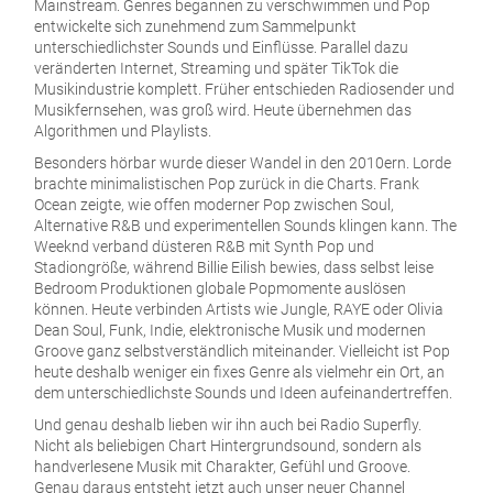
Mainstream. Genres begannen zu verschwimmen und Pop
entwickelte sich zunehmend zum Sammelpunkt
unterschiedlichster Sounds und Einflüsse. Parallel dazu
veränderten Internet, Streaming und später TikTok die
Musikindustrie komplett. Früher entschieden Radiosender und
Musikfernsehen, was groß wird. Heute übernehmen das
Algorithmen und Playlists.
Besonders hörbar wurde dieser Wandel in den 2010ern. Lorde
brachte minimalistischen Pop zurück in die Charts. Frank
Ocean zeigte, wie offen moderner Pop zwischen Soul,
Alternative R&B und experimentellen Sounds klingen kann. The
Weeknd verband düsteren R&B mit Synth Pop und
Stadiongröße, während Billie Eilish bewies, dass selbst leise
Bedroom Produktionen globale Popmomente auslösen
können. Heute verbinden Artists wie Jungle, RAYE oder Olivia
Dean Soul, Funk, Indie, elektronische Musik und modernen
Groove ganz selbstverständlich miteinander. Vielleicht ist Pop
heute deshalb weniger ein fixes Genre als vielmehr ein Ort, an
dem unterschiedlichste Sounds und Ideen aufeinandertreffen.
Und genau deshalb lieben wir ihn auch bei Radio Superfly.
Nicht als beliebigen Chart Hintergrundsound, sondern als
handverlesene Musik mit Charakter, Gefühl und Groove.
Genau daraus entsteht jetzt auch unser neuer Channel