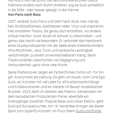
Hip-Hop-Crew, die schon damals kulturelle Brücken baute.
Während andere nach Ruhm strebten, zog es Guts schließlich
in die Stille - oder besser gesagt: in die Wärme.
Von Paris nach Ibiza
2007 verlässt Guts Paris und zieht nach Ibiza. Kein Handy,
kein Großstadtstress, stattdessen Meer, Vinyl und Inspiration.
Hier entstehen Tracks, die genau dort entstehen, wo andere
Urlaub machen. Guts’ Musik ist schwer zu beschreiben - und
genau das macht sie besonders. Er verbindet das Handwerk
eines Musikproduzenten mit der Seele eines Weltenbummlers.
Afro-Rhythmen, Jazz, Funk und karibische Leichtigkeit
verschmelzen zu einem unverwechselbaren Klang. Seine
Tracks erzählen Geschichten von Begegnung und
Verbundenheit, ganz ohne viele Worte.
Seine Plattencover zeigen ein farbenfrohes Comic-Ich. Für ihn
gilt: Anonymität als Haltung. Es geht um Musik, nicht ums Ego.
Guts, ein Künstler mit viel Liebe für afro-atlantische Klänge
und Kollaborationen und ein Meister im Bauen musikalischer
Brücken. 2025 steht im Zeichen des Feierns: Gemeinsam mit
dem kanadischen Produzenten Poirier, ebenfalls ein
Grenzgänger zwischen Tropical Bass und Urban Electro, geht
Guts auf Europatournee. Am 19. November bringen sie diesen
Spirit zum Superfly-Konzert: Im Flucc feiern
Guts und Poirier