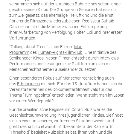
versammeln sich auf der staubigen Bühne eines schon lange
geschlossenen Kinos. Die Gruppe von Senioren hat es sich
zum Ziel gesetzt, das ehemalige Freiluftkino und die einst
florierende Filmszene wiederzubeleben. Regisseur Suhaib
Gasmelbari filmt die Männer zwischen Entrümpelung,
ihrer Aufarbeitung von Verfolgung, Folter, Exil und ihrer ersten
Vorführungen.
"Talking about Trees" ist ein Film im
Mai-
Programm
des
Human-Rights-Film-Hub
. Eine Initiative des
Schikaneder-Kinos. Neben Filmen entsteht durch Interviews,
Performances und Lesungen eine Plattform um sich mit
Menschenrechtsthemen auseinander zu setzen.
Einen besonderen Fokus auf Menschenrechte bring auch
das
Ethnocineca
mit sich. Für das 15. Jubiläum haben sich die
Veranstalter*innen des Dokumentarfilmfestivals für das
Thema "Turningpoints" entschieden. Wann steht man im Leben
vor einem Wendepunkt?
Für die brasilianische Regisseurin Coraci Ruiz war es die
Geschlechtsumwandlung ihres jugendlichen Kindes. Sie findet
sich in einer unsicheren, ihr fremden Situation wieder und
greift deshalb zu etwas ihr Altbekanntem: der Kamera. In
"Threshold" begleitet Ruiz sich selbst, ihren Sohn und die