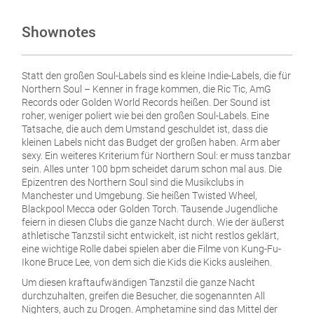
Shownotes
Statt den großen Soul-Labels sind es kleine Indie-Labels, die für
Northern Soul – Kenner in frage kommen, die Ric Tic, AmG
Records oder Golden World Records heißen. Der Sound ist
roher, weniger poliert wie bei den großen Soul-Labels. Eine
Tatsache, die auch dem Umstand geschuldet ist, dass die
kleinen Labels nicht das Budget der großen haben. Arm aber
sexy. Ein weiteres Kriterium für Northern Soul: er muss tanzbar
sein. Alles unter 100 bpm scheidet darum schon mal aus. Die
Epizentren des Northern Soul sind die Musikclubs in
Manchester und Umgebung. Sie heißen Twisted Wheel,
Blackpool Mecca oder Golden Torch. Tausende Jugendliche
feiern in diesen Clubs die ganze Nacht durch. Wie der äußerst
athletische Tanzstil sicht entwickelt, ist nicht restlos geklärt,
eine wichtige Rolle dabei spielen aber die Filme von Kung-Fu-
Ikone Bruce Lee, von dem sich die Kids die Kicks ausleihen.
Um diesen kraftaufwändigen Tanzstil die ganze Nacht
durchzuhalten, greifen die Besucher, die sogenannten All
Nighters, auch zu Drogen. Amphetamine sind das Mittel der